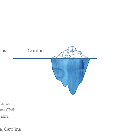
ias
Contact
er de 
au Chili, 
tifs, 
, Carolina 