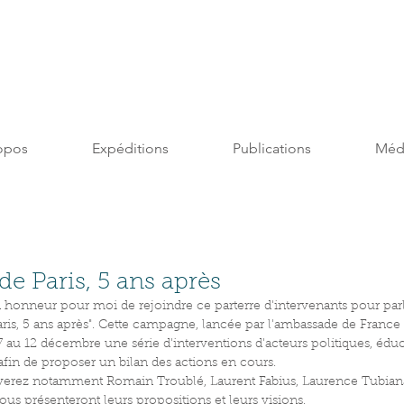
opos
Expéditions
Publications
Méd
de Paris, 5 ans après
d honneur pour moi de rejoindre ce parterre d'intervenants pour parl
aris, 5 ans après". Cette campagne, lancée par l'ambassade de France 
au 12 décembre une série d'interventions d'acteurs politiques, éduca
 afin de proposer un bilan des actions en cours.
verez notamment Romain Troublé, Laurent Fabius, Laurence Tubiana
us présenteront leurs propositions et leurs visions.