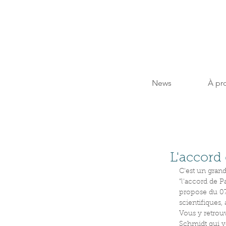
News
À pr
L'accord 
C'est un gran
"l'accord de P
propose du 07 
scientifiques,
Vous y retrou
Schmidt qui vo