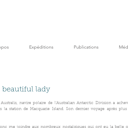
opos
Expéditions
Publications
Méd
beautiful lady
 Australis, navire polaire de l'Australian Antarctic Division a ache
s la station de Macquarie Island. Son dernier voyage après plus
onc me joindre aux nombreux nostalgiques qui ont eu la belle o