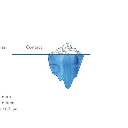
ias
Contact
st mon 
le même 
er est que 