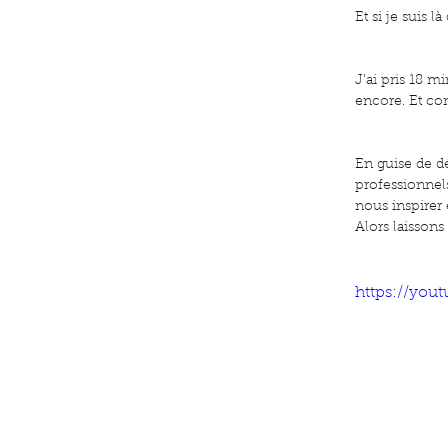
Et si je suis l
J’ai pris 18 m
encore. Et co
En guise de dé
professionnel
nous inspirer 
Alors laissons
https://you