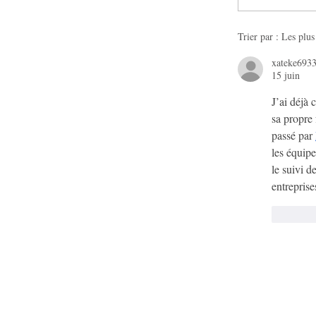
Trier par :
Les plus
xateke693
15 juin
J’ai déjà 
sa propre 
passé par 
les équipe
le suivi d
entrepris
J'aim