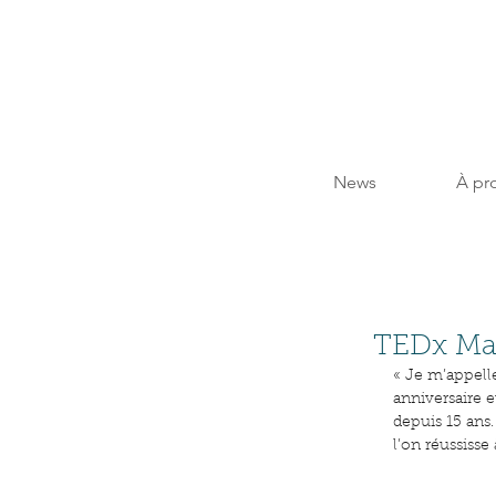
News
À pr
TEDx Mar
« Je m’appelle
anniversaire 
depuis 15 ans.
l’on réussisse