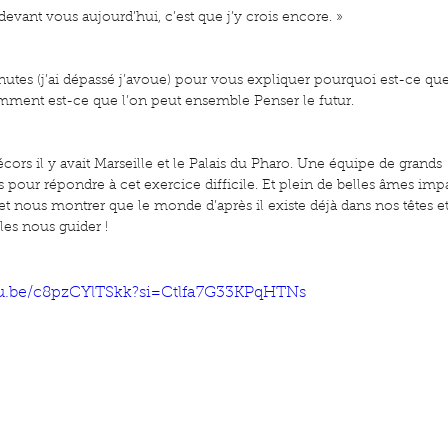
à devant vous aujourd’hui, c’est que j’y crois encore. »
inutes (j’ai dépassé j’avoue) pour vous expliquer pourquoi est-ce que 
mment est-ce que l’on peut ensemble Penser le futur.
cors il y avait Marseille et le Palais du Pharo. Une équipe de grands 
s
pour répondre à cet exercice difficile. Et plein de belles âmes imp
et nous montrer que le monde d’après il existe déjà dans nos têtes e
 les nous guider !
tu.be/c8pzCYlTSkk?si=Ctlfa7G33KPqHTNs